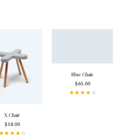
Blue Chair
$
65.00
Note
4.00
sur 5
X Chair
$
18.00
Note
4.00