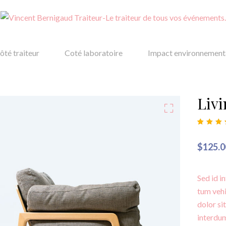
ôté traiteur
Coté laboratoire
Impact environnement
Liv
Noté
1
4.00
sur 5 ba
sur
notati
$
125.0
client
Sed id i
tum vehi
dolor si
interdum