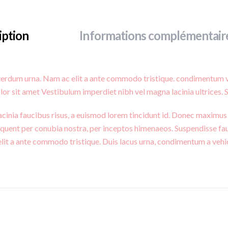
iption
Informations complémentair
terdum urna. Nam ac elit a ante commodo tristique. condimentum veh
or sit amet Vestibulum imperdiet nibh vel magna lacinia ultrices. 
acinia faucibus risus, a euismod lorem tincidunt id. Donec maximus 
orquent per conubia nostra, per inceptos himenaeos. Suspendisse fa
it a ante commodo tristique. Duis lacus urna, condimentum a vehicul