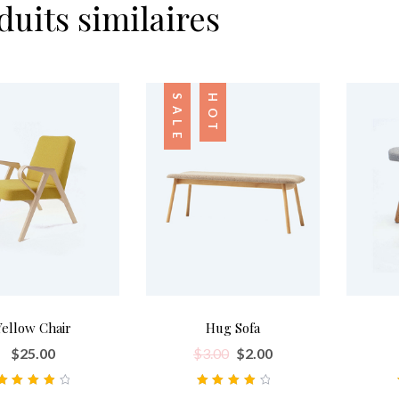
duits similaires
SALE
HOT
Yellow Chair
Hug Sofa
$
25.00
$
3.00
$
2.00
Note
4.00
Note
4.00