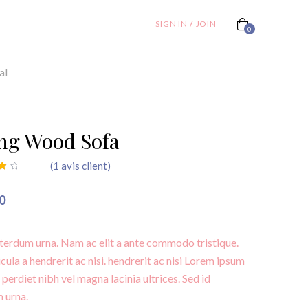
SIGN IN
/
JOIN
0
al
ing Wood Sofa
(
1
avis client)
sé
on
0
nterdum urna. Nam ac elit a ante commodo tristique.
cula a hendrerit ac nisi. hendrerit ac nisi Lorem ipsum
t perdiet nibh vel magna lacinia ultrices. Sed id
 urna.